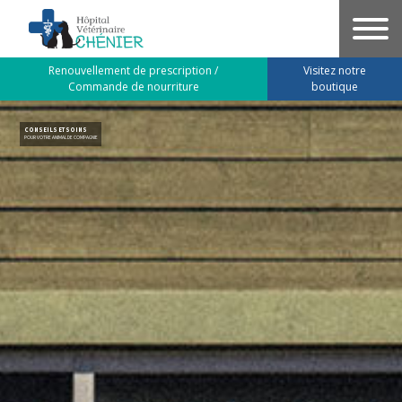
Aller
au
contenu
Renouvellement de prescription /
Visitez notre
principal
Commande de nourriture
boutique
CONSEILS ET SOINS
POUR VOTRE ANIMAL DE COMPAGNIE