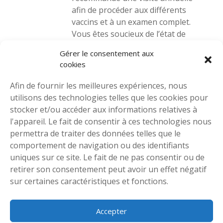
recommande une visite annuelle
afin de procéder aux différents
vaccins et à un examen complet.
Vous êtes soucieux de l’état de
votre animal? Venez rencontrer l’un
Gérer le consentement aux
de nos professionnels pour une
cookies
consultation.
Afin de fournir les meilleures expériences, nous
utilisons des technologies telles que les cookies pour
HOSPITALISATION
stocker et/ou accéder aux informations relatives à
l'appareil. Le fait de consentir à ces technologies nous
Suite à un examen, il est
permettra de traiter des données telles que le
malheureusement possible que
comportement de navigation ou des identifiants
votre animal doive rester avec nous
uniques sur ce site. Le fait de ne pas consentir ou de
à des fins de convalescence ou
retirer son consentement peut avoir un effet négatif
d’observation. Que ce soit pour une
sur certaines caractéristiques et fonctions.
hospitalisation de quelques heures
ou pour plusieurs jours, les
techniciens et vétérinaires de la
Accepter
clinique porteront grand soin au