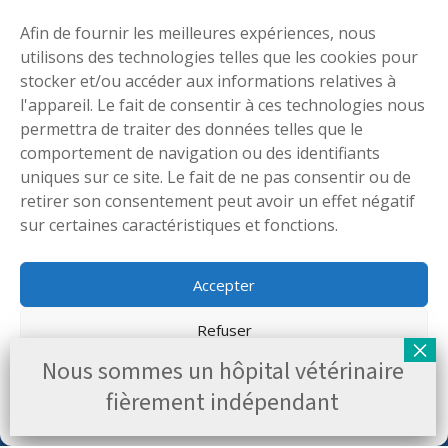
afin d’assurer le bien-être de nos patients. C’est
pour cette raison que nous nous sommes penchés
Afin de fournir les meilleures expériences, nous
sur la question controversée de l’onyxectomie
utilisons des technologies telles que les cookies pour
(dégriffage) chez les chats au sein […]
stocker et/ou accéder aux informations relatives à
l'appareil. Le fait de consentir à ces technologies nous
LIRE PLUS
permettra de traiter des données telles que le
comportement de navigation ou des identifiants
uniques sur ce site. Le fait de ne pas consentir ou de
retirer son consentement peut avoir un effet négatif
Catégories
sur certaines caractéristiques et fonctions.
NOUVELLES
Accepter
Refuser
Nous sommes un hôpital vétérinaire
Voir les préférences
fièrement indépendant
Trouvez-nous sur Google Maps
NOTRE ADRESSE
Politique en matière de cookies
Déclaration de confidentialité