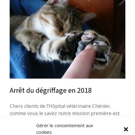
Arrêt du dégriffage en 2018
Chers clients de l’Hôpital vétérinaire Chénier,
comme vous le savez notre mission première est
de toujours demeurer à la fine pointe des
Gérer le consentement aux
connaissances et de continuellement progresser
cookies