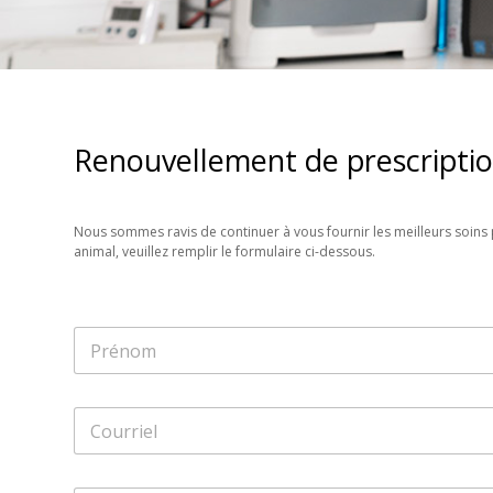
Renouvellement de prescripti
Nous sommes ravis de continuer à vous fournir les meilleurs soins 
animal, veuillez remplir le formulaire ci-dessous.
N
o
m
First
*
C
o
u
r