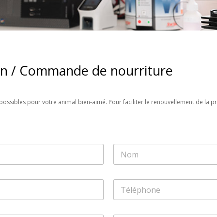
on / Commande de nourriture
possibles pour votre animal bien-aimé. Pour faciliter le renouvellement de la p
Last
T
é
l
é