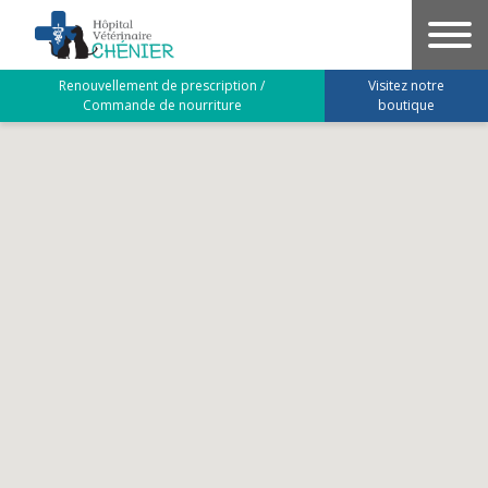
Aller
au
contenu
Renouvellement de prescription /
Visitez notre
principal
Commande de nourriture
boutique