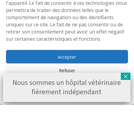
é
l'appareil. Le fait de consentir à ces technologies nous
n
permettra de traiter des données telles que le
T
o
comportement de navigation ou des identifiants
é
m
l
uniques sur ce site. Le fait de ne pas consentir ou de
*
é
retirer son consentement peut avoir un effet négatif
N
p
sur certaines caractéristiques et fonctions.
o
h
m
o
*
n
C
Accepter
e
o
*
u
Refuser
r
M
r
Nous sommes un hôpital vétérinaire
e
Voir les préférences
i
s
fièrement indépendant
e
s
l
Politique en matière de cookies
Déclaration de confidentialité
a
*
g
e