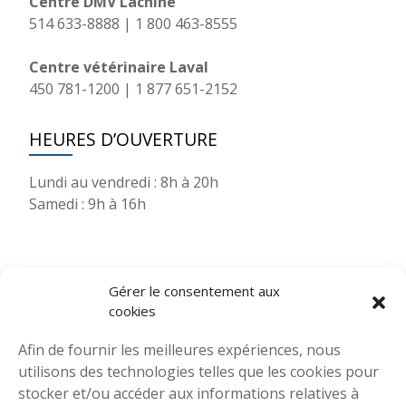
Centre DMV Lachine
514 633-8888 | 1 800 463-8555
Centre vétérinaire Laval
450 781-1200 | 1 877 651-2152
HEURES D’OUVERTURE
Lundi au vendredi : 8h à 20h
Samedi : 9h à 16h
VOUS AVEZ DES QUESTIONS OU AIMERIEZ
Gérer le consentement aux
COMMUNIQUER AVEC UN MEMBRE DE
cookies
NOTRE ÉQUIPE? ÉCRIVEZ-NOUS!
Afin de fournir les meilleures expériences, nous
utilisons des technologies telles que les cookies pour
P
stocker et/ou accéder aux informations relatives à
r