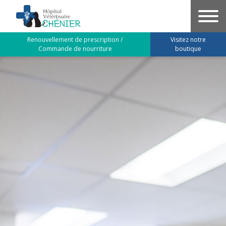
Aller
au
contenu
Renouvellement de prescription /
Visitez notre
principal
Commande de nourriture
boutique