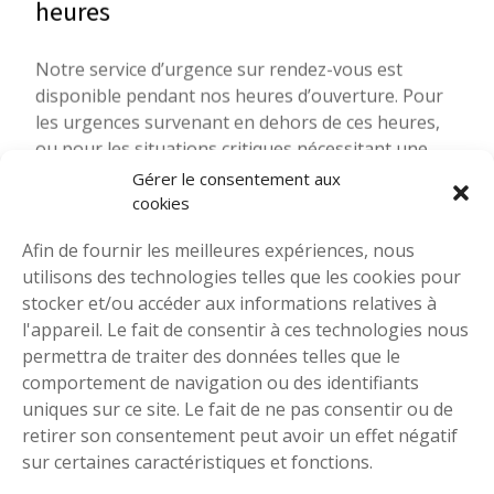
heures
Notre service d’urgence sur rendez-vous est
disponible pendant nos heures d’ouverture. Pour
les urgences survenant en dehors de ces heures,
ou pour les situations critiques nécessitant une
Gérer le consentement aux
surveillance continue, nous vous recommandons
cookies
de contacter un centre d’urgence vétérinaire
ouvert 24 heures. Nous pouvons vous orienter
Afin de fournir les meilleures expériences, nous
vers les établissements appropriés les plus
utilisons des technologies telles que les cookies pour
proches, comme le centre DMV Nord à Blainville ou
stocker et/ou accéder aux informations relatives à
le Centre Vétérinaire Laval.
l'appareil. Le fait de consentir à ces technologies nous
permettra de traiter des données telles que le
Notre engagement
comportement de navigation ou des identifiants
uniques sur ce site. Le fait de ne pas consentir ou de
L’équipe de l’Hôpital Vétérinaire Chénier s’engage
retirer son consentement peut avoir un effet négatif
à prendre en charge les urgences avec le sérieux et
sur certaines caractéristiques et fonctions.
la rapidité qu’elles méritent. Nous comprenons