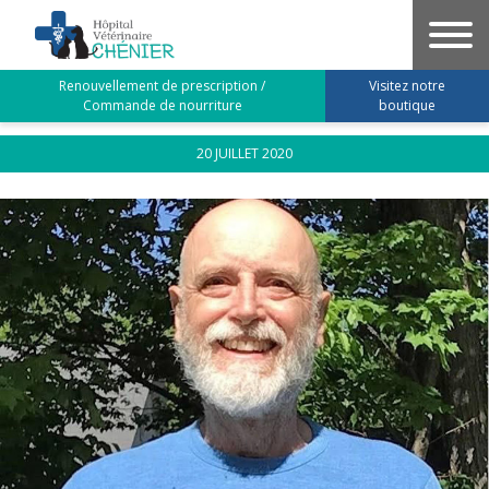
Author Archives: Sylvain
Aller
au
Lapierre
contenu
Renouvellement de prescription /
Visitez notre
principal
Commande de nourriture
boutique
20 JUILLET 2020